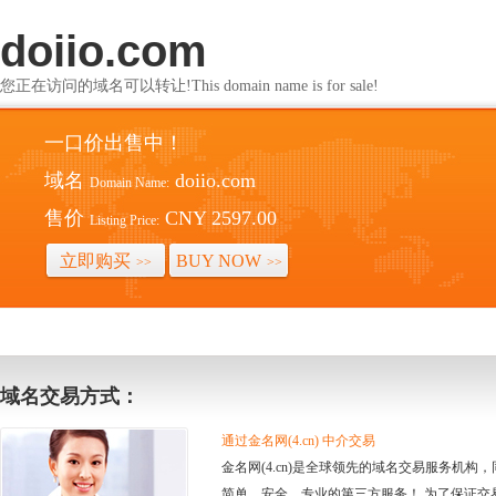
doiio.com
您正在访问的域名可以转让!This domain name is for sale!
一口价出售中！
域名
doiio.com
Domain Name:
售价
CNY 2597.00
Listing Price:
立即购买
BUY NOW
>>
>>
域名交易方式：
通过金名网(4.cn) 中介交易
金名网(4.cn)是全球领先的域名交易服务机
简单、安全、专业的第三方服务！ 为了保证交