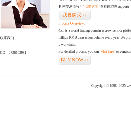
具体交易流程可
“点击这里”
查看或咨询support@
我要购买
>>
Process Overview:
4.cn is a world leading domain escrow service plat
million RMB transaction volume every year. We promi
联系我们
5 workdays.
For detailed process, you can
“visit here”
or contact
QQ：2726103981
BUY NOW
>>
Copyright © 1998 -2025 ww